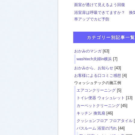
面室が透けて見えるよう回復
浴室扉は呼吸できてますか？ 換
率アップでカビ予防
カテゴリー別記事一覧
おかみのマンガ
[63]
washtech夫婦in横浜
[7]
おかみから、お知らせ
[43]
お客様による口コミご感想
[4]
ウォッシュテックの施工例
エアコンクリーニング
[5]
トイレ便器 ウォシュレット
[13]
カーペットクリーニング
[45]
キッチン 換気扇
[46]
クッションフロア フロアタイル
[
バスルーム 浴室の汚れ
[44]