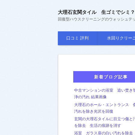
大理石玄関タイル 生ゴミでシミ？
回復型ハウスクリーニングのウォッシュテ
口コミ 評判
水回りクリー
ユニットバス
石の高級仕様浴室
キッチン
トイレ
洗面台
新着ブログ記事
中古マンションの浴室 追い焚き
浄の汚れ 結果画像
大理石のホール・エントランス 
汚れを除き光沢を回復
玄関の大理石タイルに目立つ傷と
を除去 生活の痕跡を消す
浴室 ガラス扉の白い汚れを除去