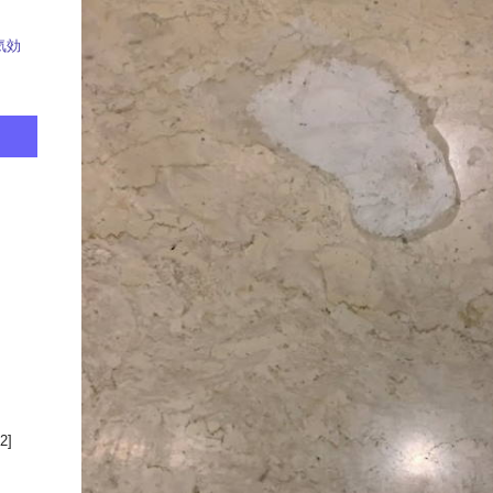
気効
2]