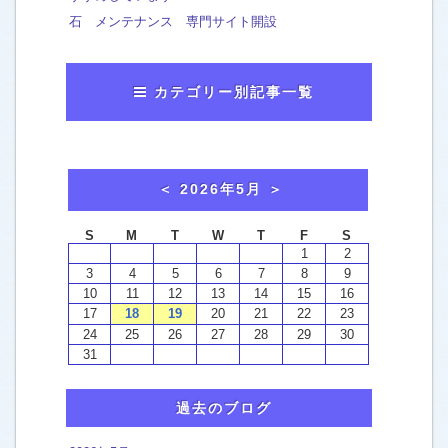
石 メンテナンス 専門サイト開設
カテゴリー別記事一覧
おかみのマンガ
[65]
washtech夫婦in横浜
[7]
おかみから、お知らせ
[49]
お客様による口コミご感想
[4]
ウォッシュテックの施工例
エアコンクリーニング
[7]
トイレ便器 ウォシュレット
[17]
カーペットクリーニング
[50]
過去のブログ
キッチン 換気扇
[51]