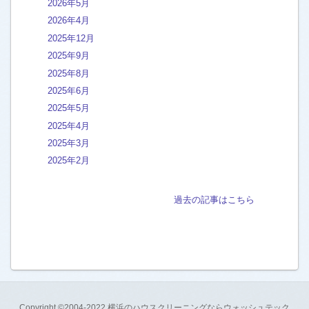
2026年5月
クッションフロア フロアタイル
[3]
2026年4月
2025年12月
バスルーム 浴室の汚れ
[50]
2025年9月
石の浴室 タイル ガラス扉
[104]
2025年8月
人工大理石FRPユニットバス
[199]
2025年6月
2025年5月
外構 外階段 エントランスの洗浄
[50]
2025年4月
フローリング床ワックス
[18]
2025年3月
2025年2月
洗面台 ボウル 天板
[27]
石の洗面台
[15]
過去の記事はこちら
新築フロアコーティング
[2]
大理石 御影石 ライムストーンの床
[117]
中古・空室全体クリーニング
[81]
白木のあく洗い
[1]
Copyright ©2004-2022 横浜のハウスクリーニングならウォッシュテック