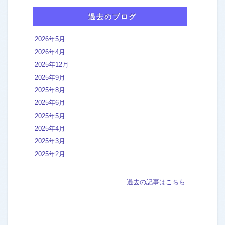
カーペットクリーニング
[50]
過去のブログ
キッチン 換気扇
[51]
2026年5月
クッションフロア フロアタイル
[3]
2026年4月
2025年12月
バスルーム 浴室の汚れ
[50]
2025年9月
石の浴室 タイル ガラス扉
[104]
2025年8月
人工大理石FRPユニットバス
[199]
2025年6月
2025年5月
外構 外階段 エントランスの洗浄
[50]
2025年4月
フローリング床ワックス
[18]
2025年3月
2025年2月
洗面台 ボウル 天板
[27]
石の洗面台
[15]
過去の記事はこちら
新築フロアコーティング
[2]
大理石 御影石 ライムストーンの床
[117]