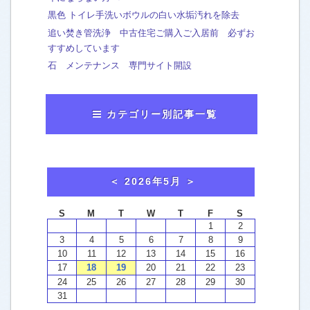
黒色 トイレ手洗いボウルの白い水垢汚れを除去
追い焚き管洗浄 中古住宅ご購入ご入居前 必ずお
すすめしています
石 メンテナンス 専門サイト開設
カテゴリー別記事一覧
おかみのマンガ
[65]
washtech夫婦in横浜
[7]
おかみから、お知らせ
[49]
お客様による口コミご感想
[4]
ウォッシュテックの施工例
エアコンクリーニング
[7]
トイレ便器 ウォシュレット
[17]