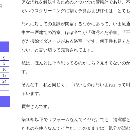
アな汚れを解決するためのノウハウは管轄外であり、
]
がハウスクリーニングに割く予算および評価は、とて
汚れに対しての意識が閉塞するなかにあって、いま流
中古一戸建ての浴室、ほぼ全てが「薄汚れた浴室」「
ぎた掃除でダメージがある浴室」です。何千件も見て
ない、と言い切って売買されてます。
私は、ほんとにそう思ってるのかしら？見えてないの
す。
そんな中、私と同じく、「汚いものは汚いよね」って
ゃいます。
買主さんです。
築10年以下でリフォームなんてイヤだ。でも、清潔感
たものを使うなんてイヤだ。このままでは、気分が凹