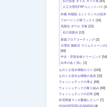
石の浴室 タイル ガラス扉
[83]
人工大理石FRPユニットバス
[1
外構 外階段 エントランスの洗浄
フローリング床ワックス
[16]
洗面台 ボウル 天板
[22]
石の洗面台
[13]
新築フロアコーティング
[2]
大理石 御影石 ライムストーンの
[94]
中古・空室全体クリーニング
[54
白木のあく洗い
[1]
ものぐさ流＠掃除のコツ
[103]
ものぐさ流＠お掃除の道具
[32]
ウォッシュテックの考え
[69]
ウォッシュテックの取り組み
[69]
ウォッシュテックの日常
[28]
住宅関連マンガ書籍レビュー
[7]
ISSA/INTERCLEAN2010
[4]