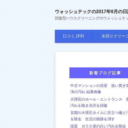
ウォッシュテックの2017年9月の日
回復型ハウスクリーニングのウォッシュテ
口コミ 評判
水回りクリー
ユニットバス
石の高級仕様浴室
キッチン
トイレ
洗面台
新着ブログ記事
中古マンションの浴室 追い焚き
浄の汚れ 結果画像
大理石のホール・エントランス 
汚れを除き光沢を回復
玄関の大理石タイルに目立つ傷と
を除去 生活の痕跡を消す
浴室 ガラス扉の白い汚れを除去