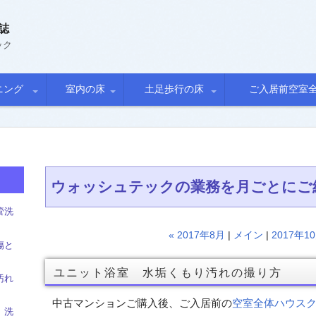
誌
ック
ニング
室内の床
土足歩行の床
ご入居前空室
石
カーペット
フローリング
長尺シート
タイル
戸建
マンション
ウォッシュテックの業務を月ごとにご
管洗
« 2017年8月
|
メイン
|
2017年1
傷と
ユニット浴室 水垢くもり汚れの撮り方
汚れ
中古マンションご購入後、ご入居前の
空室全体ハウス
 洗