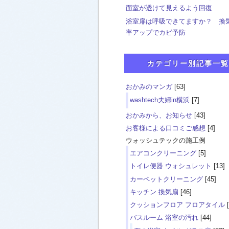
面室が透けて見えるよう回復
浴室扉は呼吸できてますか？ 換
率アップでカビ予防
カテゴリー別記事一覧
おかみのマンガ
[63]
washtech夫婦in横浜
[7]
おかみから、お知らせ
[43]
お客様による口コミご感想
[4]
ウォッシュテックの施工例
エアコンクリーニング
[5]
トイレ便器 ウォシュレット
[13]
カーペットクリーニング
[45]
キッチン 換気扇
[46]
クッションフロア フロアタイル
[
バスルーム 浴室の汚れ
[44]