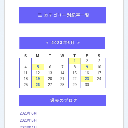
カテゴリー別記事一覧
おかみのマンガ
[63]
washtech夫婦in横浜
[7]
おかみから、お知らせ
[43]
お客様による口コミご感想
[4]
ウォッシュテックの施工例
エアコンクリーニング
[5]
トイレ便器 ウォシュレット
[13]
過去のブログ
カーペットクリーニング
[45]
キッチン 換気扇
[46]
2023年6月
2023年5月
クッションフロア フロアタイル
[2]
2023年4月