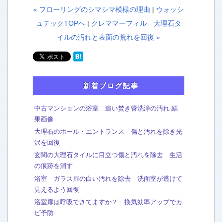
« フローリングのシマシマ模様の理由
|
ウォッシ
ュテックTOPへ
|
クレママーフィル 大理石タ
イルの汚れと表面の荒れを回復 »
新着ブログ記事
中古マンションの浴室 追い焚き管洗浄の汚れ 結
果画像
大理石のホール・エントランス 傷と汚れを除き光
沢を回復
玄関の大理石タイルに目立つ傷と汚れを除去 生活
の痕跡を消す
浴室 ガラス扉の白い汚れを除去 洗面室が透けて
見えるよう回復
浴室扉は呼吸できてますか？ 換気効率アップでカ
ビ予防