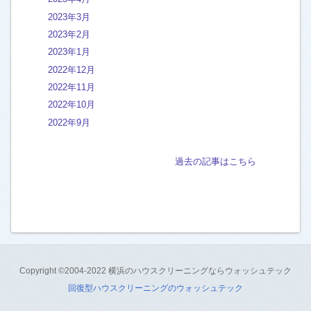
バスルーム 浴室の汚れ
[44]
2023年3月
石の浴室 タイル ガラス扉
[83]
2023年2月
2023年1月
人工大理石FRPユニットバス
[161]
2022年12月
2022年11月
外構 外階段 エントランスの洗浄
[37]
2022年10月
フローリング床ワックス
[16]
2022年9月
洗面台 ボウル 天板
[22]
石の洗面台
[13]
過去の記事はこちら
新築フロアコーティング
[2]
大理石 御影石 ライムストーンの床
[94]
中古・空室全体クリーニング
[54]
白木のあく洗い
[1]
Copyright ©2004-2022 横浜のハウスクリーニングならウォッシュテック
回復型ハウスクリーニングのウォッシュテック
ものぐさ流＠掃除のコツ
[103]