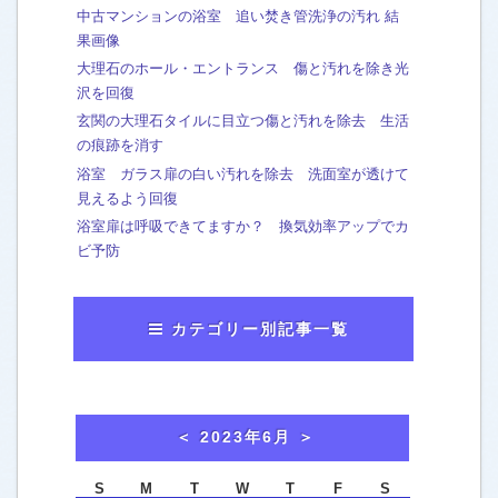
中古マンションの浴室 追い焚き管洗浄の汚れ 結
果画像
大理石のホール・エントランス 傷と汚れを除き光
沢を回復
玄関の大理石タイルに目立つ傷と汚れを除去 生活
の痕跡を消す
浴室 ガラス扉の白い汚れを除去 洗面室が透けて
見えるよう回復
浴室扉は呼吸できてますか？ 換気効率アップでカ
ビ予防
カテゴリー別記事一覧
おかみのマンガ
[63]
washtech夫婦in横浜
[7]
おかみから、お知らせ
[43]