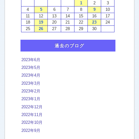
お客様による口コミご感想
[4]
ウォッシュテックの施工例
エアコンクリーニング
[5]
トイレ便器 ウォシュレット
[13]
過去のブログ
カーペットクリーニング
[45]
キッチン 換気扇
[46]
2023年6月
2023年5月
クッションフロア フロアタイル
[2]
2023年4月
バスルーム 浴室の汚れ
[44]
2023年3月
石の浴室 タイル ガラス扉
[83]
2023年2月
2023年1月
人工大理石FRPユニットバス
[161]
2022年12月
2022年11月
外構 外階段 エントランスの洗浄
[37]
2022年10月
フローリング床ワックス
[16]
2022年9月
洗面台 ボウル 天板
[22]