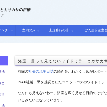
とカサカサの浴槽
ック
ニング
室内の床
土足歩行の床
ご入居前空室
石
カーペット
フローリング
長尺シート
タイル
戸建
マンション
浴室 曇って見えないワイドミラーとカサカ
前回の
社長の現場日誌
の続きを、わたくしめがレポー
管洗
INAX社製、黒を基調としたユニットバスのワイドミラ
傷と
なんにも見えないわー。浴室を広く見せる目的のはず
汚れ
いるみたいになっています。
 洗