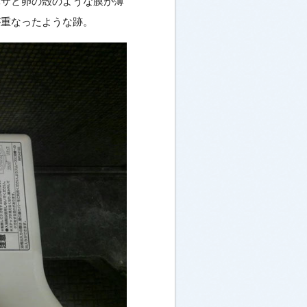
パサと卵の殻のような膜が薄
が重なったような跡。