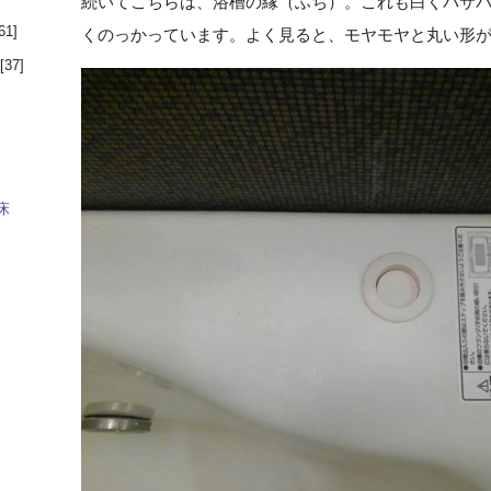
続いてこちらは、浴槽の縁（ふち）。これも白くパサ
61]
くのっかっています。よく見ると、モヤモヤと丸い形
[37]
床
]