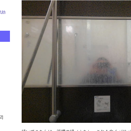
気効
2]