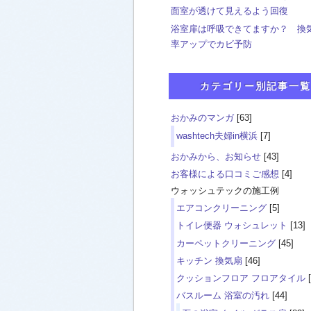
面室が透けて見えるよう回復
浴室扉は呼吸できてますか？ 換
率アップでカビ予防
カテゴリー別記事一覧
おかみのマンガ
[63]
washtech夫婦in横浜
[7]
おかみから、お知らせ
[43]
お客様による口コミご感想
[4]
ウォッシュテックの施工例
エアコンクリーニング
[5]
トイレ便器 ウォシュレット
[13]
カーペットクリーニング
[45]
キッチン 換気扇
[46]
クッションフロア フロアタイル
[
バスルーム 浴室の汚れ
[44]