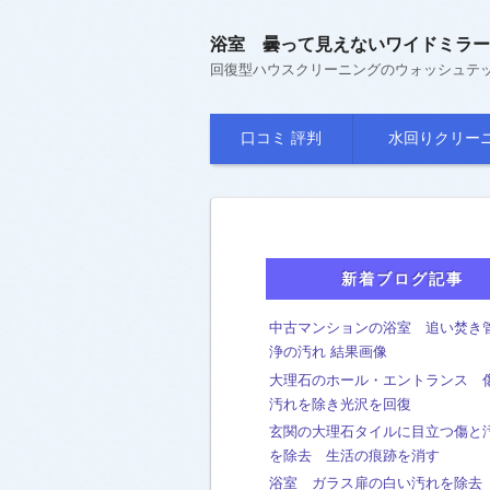
浴室 曇って見えないワイドミラー
回復型ハウスクリーニングのウォッシュテ
口コミ 評判
水回りクリー
ユニットバス
石の高級仕様浴室
キッチン
トイレ
洗面台
新着ブログ記事
中古マンションの浴室 追い焚き
浄の汚れ 結果画像
大理石のホール・エントランス 
汚れを除き光沢を回復
玄関の大理石タイルに目立つ傷と
を除去 生活の痕跡を消す
浴室 ガラス扉の白い汚れを除去