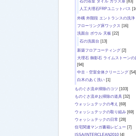
石の浴室 タイル ガラス扉
[83]
人工大理石FRPユニットバス
[1
外構 外階段 エントランスの洗浄
フローリング床ワックス
[16]
洗面台 ボウル 天板
[22]
石の洗面台
[13]
新築フロアコーティング
[2]
大理石 御影石 ライムストーンの
[94]
中古・空室全体クリーニング
[54
白木のあく洗い
[1]
ものぐさ流＠掃除のコツ
[103]
ものぐさ流＠お掃除の道具
[32]
ウォッシュテックの考え
[69]
ウォッシュテックの取り組み
[69]
ウォッシュテックの日常
[28]
住宅関連マンガ書籍レビュー
[7]
ISSA/INTERCLEAN2010
[4]