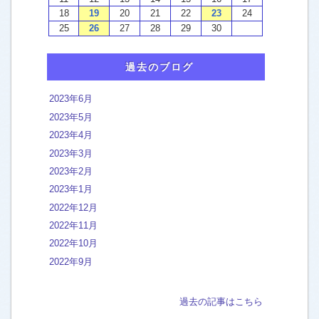
ウォッシュテックの施工例
エアコンクリーニング
[5]
トイレ便器 ウォシュレット
[13]
過去のブログ
カーペットクリーニング
[45]
キッチン 換気扇
[46]
2023年6月
2023年5月
クッションフロア フロアタイル
[2]
2023年4月
バスルーム 浴室の汚れ
[44]
2023年3月
石の浴室 タイル ガラス扉
[83]
2023年2月
2023年1月
人工大理石FRPユニットバス
[161]
2022年12月
2022年11月
外構 外階段 エントランスの洗浄
[37]
2022年10月
フローリング床ワックス
[16]
2022年9月
洗面台 ボウル 天板
[22]
石の洗面台
[13]
過去の記事はこちら