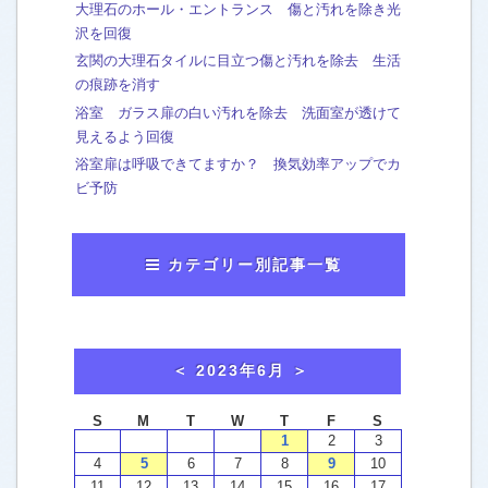
大理石のホール・エントランス 傷と汚れを除き光
沢を回復
玄関の大理石タイルに目立つ傷と汚れを除去 生活
の痕跡を消す
浴室 ガラス扉の白い汚れを除去 洗面室が透けて
見えるよう回復
浴室扉は呼吸できてますか？ 換気効率アップでカ
ビ予防
カテゴリー別記事一覧
おかみのマンガ
[63]
washtech夫婦in横浜
[7]
おかみから、お知らせ
[43]
お客様による口コミご感想
[4]