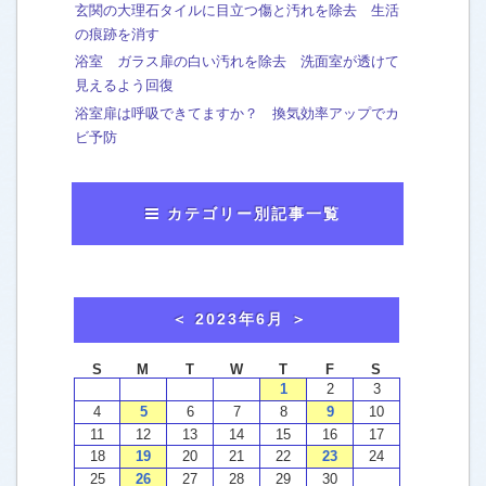
玄関の大理石タイルに目立つ傷と汚れを除去 生活
の痕跡を消す
浴室 ガラス扉の白い汚れを除去 洗面室が透けて
見えるよう回復
浴室扉は呼吸できてますか？ 換気効率アップでカ
ビ予防
カテゴリー別記事一覧
おかみのマンガ
[63]
washtech夫婦in横浜
[7]
おかみから、お知らせ
[43]
お客様による口コミご感想
[4]
ウォッシュテックの施工例
エアコンクリーニング
[5]