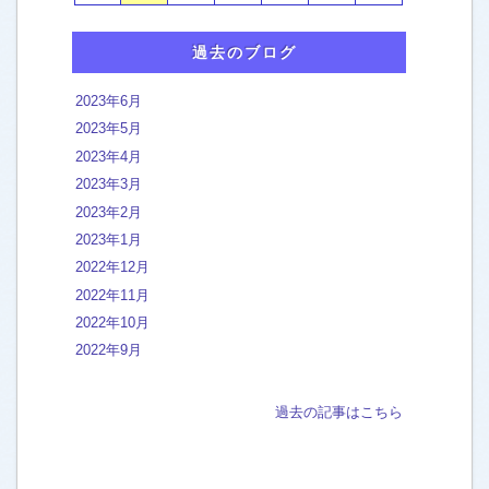
トイレ便器 ウォシュレット
[13]
過去のブログ
カーペットクリーニング
[45]
キッチン 換気扇
[46]
2023年6月
2023年5月
クッションフロア フロアタイル
[2]
2023年4月
バスルーム 浴室の汚れ
[44]
2023年3月
石の浴室 タイル ガラス扉
[83]
2023年2月
2023年1月
人工大理石FRPユニットバス
[161]
2022年12月
2022年11月
外構 外階段 エントランスの洗浄
[37]
2022年10月
フローリング床ワックス
[16]
2022年9月
洗面台 ボウル 天板
[22]
石の洗面台
[13]
過去の記事はこちら
新築フロアコーティング
[2]