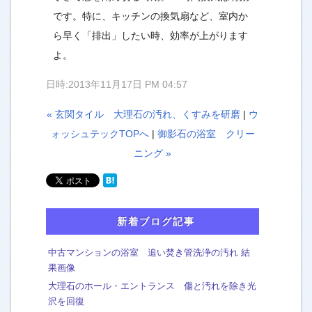
です。特に、キッチンの換気扇など、室内か
ら早く「排出」したい時、効率が上がります
よ。
日時:2013年11月17日 PM 04:57
« 玄関タイル 大理石の汚れ、くすみを研磨
|
ウ
ォッシュテックTOPへ
|
御影石の浴室 クリー
ニング »
新着ブログ記事
中古マンションの浴室 追い焚き管洗浄の汚れ 結
果画像
大理石のホール・エントランス 傷と汚れを除き光
沢を回復