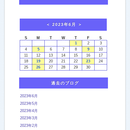
おかみのマンガ
[63]
washtech夫婦in横浜
[7]
おかみから、お知らせ
[43]
お客様による口コミご感想
[4]
ウォッシュテックの施工例
エアコンクリーニング
[5]
トイレ便器 ウォシュレット
[13]
過去のブログ
カーペットクリーニング
[45]
キッチン 換気扇
[46]
2023年6月
2023年5月
クッションフロア フロアタイル
[2]
2023年4月
バスルーム 浴室の汚れ
[44]
2023年3月
石の浴室 タイル ガラス扉
[83]
2023年2月