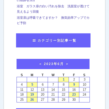
の痕跡を消す
浴室 ガラス扉の白い汚れを除去 洗面室が透けて
見えるよう回復
浴室扉は呼吸できてますか？ 換気効率アップでカ
ビ予防
カテゴリー別記事一覧
おかみのマンガ
[63]
washtech夫婦in横浜
[7]
おかみから、お知らせ
[43]
お客様による口コミご感想
[4]
ウォッシュテックの施工例
エアコンクリーニング
[5]
トイレ便器 ウォシュレット
[13]