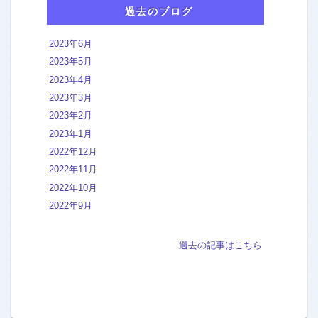
過去のブログ
カーペットクリーニング
[45]
キッチン 換気扇
[46]
2023年6月
2023年5月
クッションフロア フロアタイル
[2]
2023年4月
バスルーム 浴室の汚れ
[44]
2023年3月
石の浴室 タイル ガラス扉
[83]
2023年2月
2023年1月
人工大理石FRPユニットバス
[161]
2022年12月
2022年11月
外構 外階段 エントランスの洗浄
[37]
2022年10月
フローリング床ワックス
[16]
2022年9月
洗面台 ボウル 天板
[22]
石の洗面台
[13]
過去の記事はこちら
新築フロアコーティング
[2]
大理石 御影石 ライムストーンの床
[94]